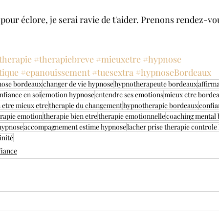
e pour éclore, je serai ravie de t'aider. Prenons rendez-vo
therapie
#therapiebreve
#mieuxetre
#hypnose
tique
#epanouissement
#tuesextra
#hypnoseBordeaux
nose bordeaux
changer de vie hypnose
hypnotherapeute bordeaux
affirma
nfiance en soi
emotion hypnose
entendre ses emotions
mieux etre borde
 etre mieux etre
therapie du changement
hypnotherapie bordeaux
confia
erapie emotion
therapie bien etre
therapie emotionnelle
coaching mental
'hypnose
accompagnement estime hypnose
lacher prise therapie control
inité
iance