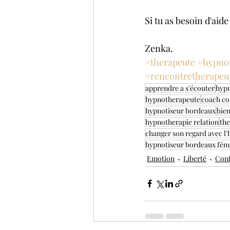
Si tu as besoin d'aid
Zenka.
#therapeute
#hypno
#rencontretherapeu
apprendre a s'écouter
hyp
hypnotherapeute
coach co
hypnotiseur bordeaux
bien
hypnotherapie relation
th
changer son regard avec l
hypnotiseur bordeaux fém
Emotion
Liberté
Conf