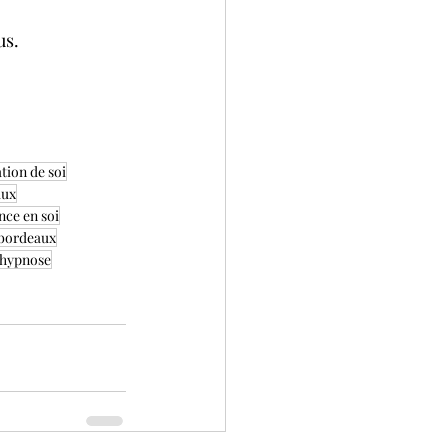
us.
tion de soi
aux
nce en soi
 bordeaux
e hypnose