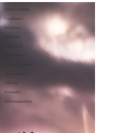
Tous les posts
Confiance
Relation
Emotion
Addiction
Evènement
Comportement
Dépression
Liberté
Féminité
Détermination