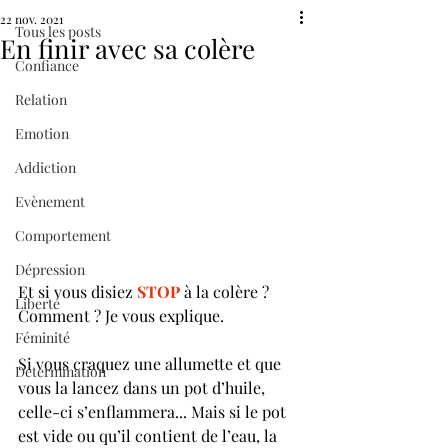
22 nov. 2021
Tous les posts
En finir avec sa colère
Confiance
Relation
Emotion
Addiction
Evènement
Comportement
Dépression
Et si vous disiez 
STOP
 à la colère ?
Liberté
Comment ? Je vous explique.
Féminité
Si vous craquez une allumette et que 
Détermination
vous la lancez dans un pot d’huile, 
celle-ci s’enflammera... Mais si le pot 
est vide ou qu’il contient de l’eau, la 