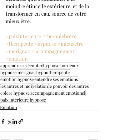
moindre étincelle extérieure, et de la 
transformer en eau, source de votre 
mieux être.
#paixinterieure
#therapiebreve
#therapeute
#hypnose
#mieuxetre
#merignac
#accompagnement
#emotion
apprendre a s'écouter
hypnose bordeaux
hypnose merignac
hypnotherapeute
emotion hypnose
entendre ses emotions
les autres et moi
relation
le pouvoir des autres
colere hypnose
accompagnement emotionel
paix intérieure hypnose
Emotion