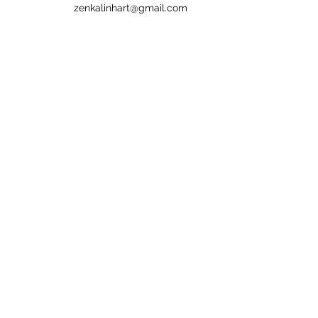
zenkalinhart@gmail.com
07 82 47 30 74
Du lundi au vendredi de 9h30 à
16h30