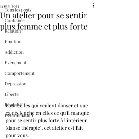
14 mai 2023
Tous les posts
Un atelier pour se sentir
Confiance
plus femme et plus forte
Relation
Emotion
Addiction
Evènement
Comportement
Dépression
Liberté
Féminité
Pour celles qui veulent danser et que 
ça déclenche en elles ce qu'il manque 
Détermination
pour se sentir plus forte à l'intérieur 
(danse thérapie), cet atelier est fait 
pour vous.