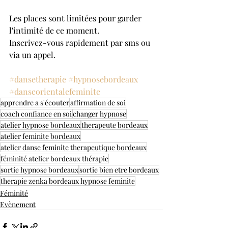
Les places sont limitées pour garder 
l'intimité de ce moment.
Inscrivez-vous rapidement par sms ou 
via un appel.
#dansetherapie
#hypnosebordeaux
#danseorientalefeminite
apprendre a s'écouter
affirmation de soi
coach confiance en soi
changer hypnose
atelier hypnose bordeaux
therapeute bordeaux
atelier feminite bordeaux
atelier danse feminite therapeutique bordeaux
féminité atelier bordeaux thérapie
sortie hypnose bordeaux
sortie bien etre bordeaux
therapie zenka bordeaux hypnose feminite
Féminité
Evènement