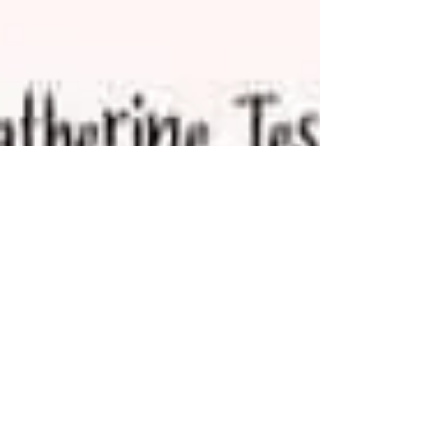
15 nov. 2021
EMOTION
Apprendre à écouter
Ces signes avant un sentiment de trahison ..